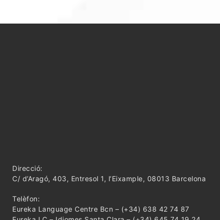
Direcció:
C/ d’Aragó, 403, Entresol 1, l’Eixample, 08013 Barcelona
Telèfon:
Eureka Language Centre Bcn – (+34) 638 42 74 87
Eureka LC – Idiomes Santa Clara – (+34) 645 74 19 24