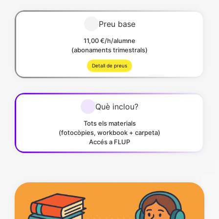
Preu base
11,00 €/h/alumne
(abonaments trimestrals)
Detall de preus
Què inclou?
Tots els materials
(fotocòpies, workbook + carpeta)
Accés a FLUP