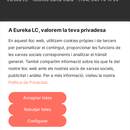
A Eureka LC, valorem la teva privadesa
En aquest lloc web, utilitzem cookies pròpies i de tercers
per personalitzar el contingut, proporcionar les funcions de
les xarxes socials corresponents i analitzar el trànsit
generat. També compartim informació sobre lús que fa del
nostre lloc web amb els nostres socis de xarxes socials,
publicitat i anàlisi. Per a més informació, visiteu la nostra
Política de Privacitat
.
●
●
●
Avís Legal
Política de Privacitat
Política de Cookies
Acceptar totes
Contacte
Rebutjar totes
© 2026 Eureka! Language Centre. Tots els drets reservats.
XATEJA
Configurar
Abrir formulario
AMB