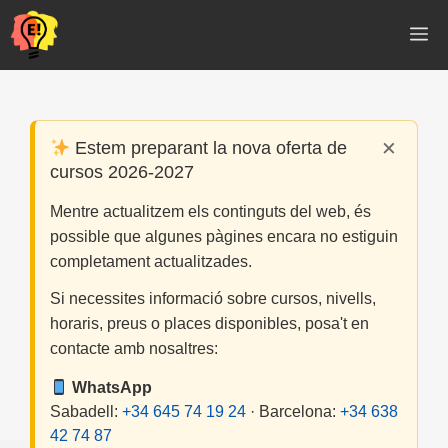
Vés
M
al
contingut
×
Estem preparant la nova oferta de
cursos 2026-2027
Mentre actualitzem els continguts del web, és
possible que algunes pàgines encara no estiguin
completament actualitzades.
Si necessites informació sobre cursos, nivells,
horaris, preus o places disponibles, posa't en
contacte amb nosaltres:
WhatsApp
Sabadell:
+34 645 74 19 24
· Barcelona:
+34 638
42 74 87