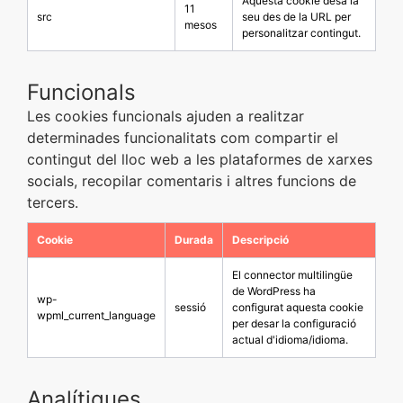
Aquesta cookie desa la
11
src
seu des de la URL per
mesos
personalitzar contingut.
Funcionals
Les cookies funcionals ajuden a realitzar
determinades funcionalitats com compartir el
contingut del lloc web a les plataformes de xarxes
socials, recopilar comentaris i altres funcions de
tercers.
Cookie
Durada
Descripció
El connector multilingüe
de WordPress ha
wp-
sessió
configurat aquesta cookie
wpml_current_language
per desar la configuració
actual d'idioma/idioma.
Analítiques