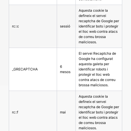
Aquesta cookie la
defineix el servei
recaptcha de Google per
rc::c
sessió
identificar bots i protegir
el lloc web contra atacs
de correu brossa
maliciosos.
El servei Recaptcha de
Google ha configurat
aquesta galeta per
6
_GRECAPTCHA
identificar robots i
mesos
protegir el lloc web
contra atacs de correu
brossa maliciosos.
Aquesta cookie la
defineix el servei
recaptcha de Google per
rc::f
mai
identificar bots i protegir
el lloc web contra atacs
de correu brossa
maliciosos.