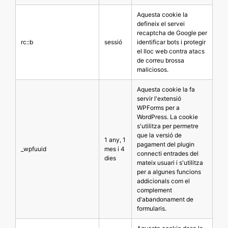
Aquesta cookie la
defineix el servei
recaptcha de Google per
rc::b
sessió
identificar bots i protegir
el lloc web contra atacs
de correu brossa
maliciosos.
Aquesta cookie la fa
servir l'extensió
WPForms per a
WordPress. La cookie
s'utilitza per permetre
que la versió de
1 any, 1
pagament del plugin
_wpfuuid
mes i 4
connecti entrades del
dies
mateix usuari i s'utilitza
per a algunes funcions
addicionals com el
complement
d'abandonament de
formularis.