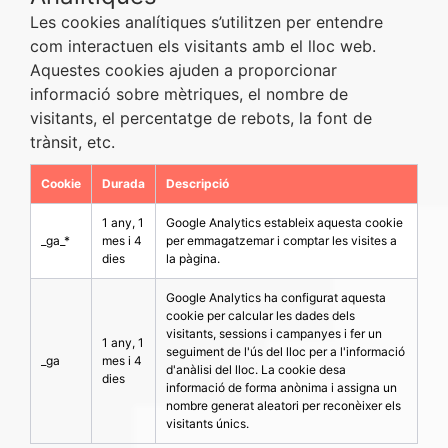
Les cookies analítiques s’utilitzen per entendre
com interactuen els visitants amb el lloc web.
Aquestes cookies ajuden a proporcionar
informació sobre mètriques, el nombre de
visitants, el percentatge de rebots, la font de
trànsit, etc.
Cookie
Durada
Descripció
1 any, 1
Google Analytics estableix aquesta cookie
_ga_*
mes i 4
per emmagatzemar i comptar les visites a
dies
la pàgina.
Google Analytics ha configurat aquesta
cookie per calcular les dades dels
visitants, sessions i campanyes i fer un
1 any, 1
seguiment de l'ús del lloc per a l'informació
_ga
mes i 4
d'anàlisi del lloc. La cookie desa
dies
informació de forma anònima i assigna un
nombre generat aleatori per reconèixer els
visitants únics.