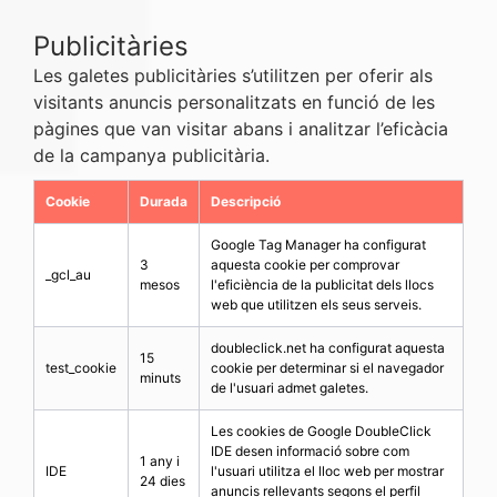
Publicitàries
Les galetes publicitàries s’utilitzen per oferir als
visitants anuncis personalitzats en funció de les
pàgines que van visitar abans i analitzar l’eficàcia
de la campanya publicitària.
Cookie
Durada
Descripció
Google Tag Manager ha configurat
3
aquesta cookie per comprovar
_gcl_au
mesos
l'eficiència de la publicitat dels llocs
web que utilitzen els seus serveis.
doubleclick.net ha configurat aquesta
15
test_cookie
cookie per determinar si el navegador
minuts
de l'usuari admet galetes.
Les cookies de Google DoubleClick
IDE desen informació sobre com
1 any i
IDE
l'usuari utilitza el lloc web per mostrar
24 dies
anuncis rellevants segons el perfil