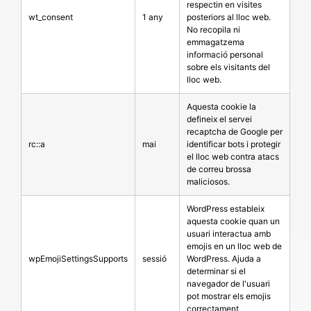
respectin en visites
wt_consent
1 any
posteriors al lloc web.
No recopila ni
emmagatzema
informació personal
sobre els visitants del
lloc web.
Aquesta cookie la
defineix el servei
recaptcha de Google per
rc::a
mai
identificar bots i protegir
el lloc web contra atacs
de correu brossa
maliciosos.
WordPress estableix
aquesta cookie quan un
usuari interactua amb
emojis en un lloc web de
wpEmojiSettingsSupports
sessió
WordPress. Ajuda a
determinar si el
navegador de l'usuari
pot mostrar els emojis
correctament.