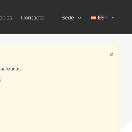
icias
Contacto
Sede
ESP
×
tualizadas.
: