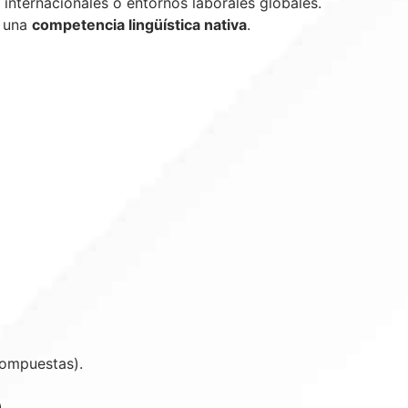
 internacionales o entornos laborales globales.
 una
competencia lingüística nativa
.
compuestas).
.