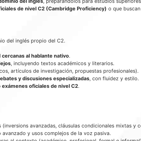
dominio del inglés
, preparándolos para estudios superiores
ciales de nivel C2 (Cambridge Proficiency)
o que buscan
o del inglés propio del C2.
 cercanas al hablante nativo
.
lejos
, incluyendo textos académicos y literarios.
cos, artículos de investigación, propuestas profesionales).
debates y discusiones especializadas
, con fluidez y estilo.
o exámenes oficiales de nivel C2
.
 (inversions avanzadas, cláusulas condicionales mixtas y 
to avanzado y usos complejos de la voz pasiva.
uras al contexto (académico, profesional, formal e informal)