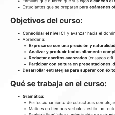
Familias que quieren que sus hijos
alcancen el 
Estudiantes que se preparan para
exámenes ofi
Objetivos del curso:
Consolidar el nivel C1
y avanzar hacia el domini
Aprender a:
Expresarse con una precisión y naturalidad
Analizar y producir textos altamente comp
Redactar escritos avanzados
(ensayos críti
Participar con soltura en presentaciones, 
Desarrollar estrategias para superar con éxit
Qué se trabaja en el curso:
Gramática:
Perfeccionamiento de estructuras complejas
Matices en tiempos verbales, estilo indirec
Registro lingüístico y adaptación de estruct