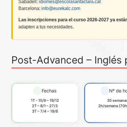
Sabadell:
idiomes@escolasantaclara.cat
Barcelona:
info@eurekalc.com
Las inscripciones para el curso 2026-2027 ya están
adapten a tus necesidades.
Post-Advanced – Inglés 
Fechas
Nº de h
1T - 15/9 – 19/12
35 semana
2T – 8/1 – 27/3
2h/semana (70h 
3T – 7/4 – 19/6