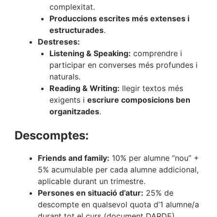
complexitat.
Produccions escrites més extenses i
estructurades
.
Destreses:
Listening & Speaking:
comprendre i
participar en converses més profundes i
naturals.
Reading & Writing:
llegir textos més
exigents i
escriure composicions ben
organitzades
.
Descomptes:
Friends and family:
10% per alumne “nou” +
5% acumulable per cada alumne addicional,
aplicable durant un trimestre.
Persones en situació d’atur:
25% de
descompte en qualsevol quota d’1 alumne/a
durant tot el curs (document DARDE)