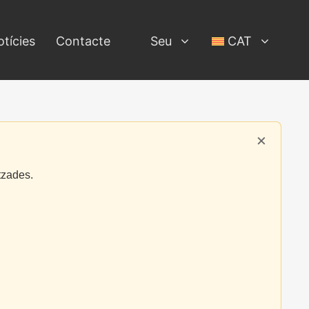
tícies
Contacte
Seu
CAT
×
tzades.