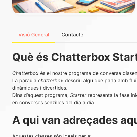
Visió General
Contacte
Què és Chatterbox Star
Chatterbox
és el nostre programa de conversa disseny
La paraula
chatterbox
descriu algú que parla amb fluïd
dinàmiques i divertides.
Dins d’aquest programa,
Starter
representa la fase ini
en converses senzilles del dia a dia.
A qui van adreçades aq
Aquestes classes són ideals per a: