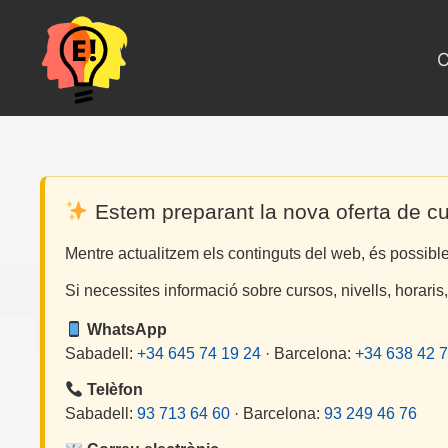
Vés
al
contingut
C
Estem preparant la nova oferta de c
Mentre actualitzem els continguts del web, és possib
Si necessites informació sobre cursos, nivells, horaris
WhatsApp
Sabadell:
+34 645 74 19 24
· Barcelona:
+34 638 42 7
Telèfon
Sabadell:
93 713 64 60
· Barcelona:
93 249 46 76