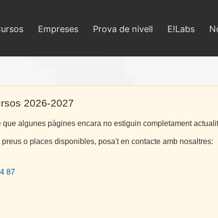
ursos
Empreses
Prova de nivell
E!Labs
No
ursos 2026-2027
le que algunes pàgines encara no estiguin completament actuali
, preus o places disponibles, posa't en contacte amb nosaltres:
4 87