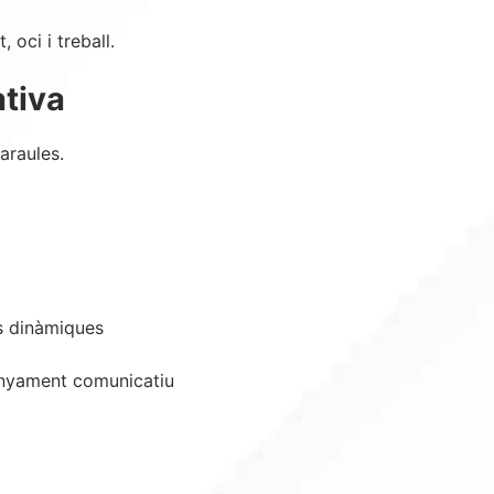
 oci i treball.
tiva
araules.
ts dinàmiques
enyament comunicatiu