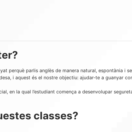
ter?
at perquè parlis anglès de manera natural, espontània i se
esa, i aquest és el nostre objectiu: ajudar-te a guanyar conf
cial, en la qual l’estudiant comença a desenvolupar segureta
uestes classes?