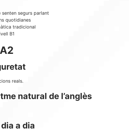
 senten segurs parlant
ons quotidianes
àtica tradicional
vell B1
 A2
guretat
cions reals.
ritme natural de l’anglès
 dia a dia