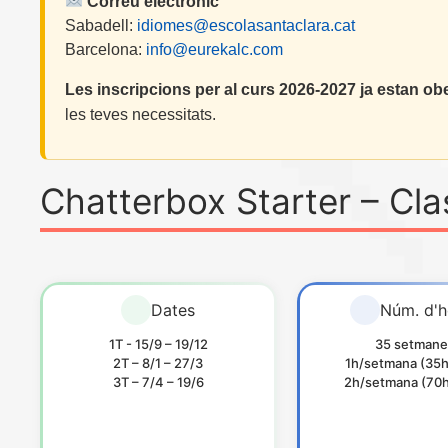
Correu electrònic
Sabadell:
idiomes@escolasantaclara.cat
Barcelona:
info@eurekalc.com
Les inscripcions per al curs 2026-2027 ja estan obe
les teves necessitats.
Chatterbox Starter – Cl
Dates
Núm. d'h
1T - 15/9 – 19/12
35 setmane
2T – 8/1 – 27/3
1h/setmana (35h 
3T – 7/4 – 19/6
2h/setmana (70h 