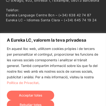
C/ d’Aragó, 403, Entresol 1, l’Eixample, 08013 Barcelona
Telèfon:
Eureka Language Centre Bcn – (+34) 638 42 74 87
Eureka LC – Idiomes Santa Clara – (+34) 645 74 19 24
A Eureka LC, valorem la teva privadesa
En aquest lloc web, utilitzem cookies pròpies i de tercers
per personalitzar el contingut, proporcionar les funcions de
les xarxes socials corresponents i analitzar el trànsit
generat. També compartim informació sobre lús que fa del
nostre lloc web amb els nostres socis de xarxes socials,
publicitat i anàlisi. Per a més informació, visiteu la nostra
Política de Privacitat
.
●
●
●
Acceptar totes
Avís Legal
Política de Privacitat
Política de Cookies
Contacte
Rebutjar totes