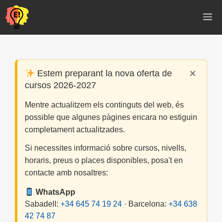
Vés
M
al
contingut
×
Estem preparant la nova oferta de
cursos 2026-2027
Mentre actualitzem els continguts del web, és
possible que algunes pàgines encara no estiguin
completament actualitzades.
Si necessites informació sobre cursos, nivells,
horaris, preus o places disponibles, posa't en
contacte amb nosaltres:
WhatsApp
Sabadell:
+34 645 74 19 24
· Barcelona:
+34 638
42 74 87