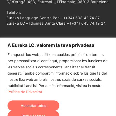
C/ d’Aragó, 403, Entresol 1, l’Eixample, 08013 Barcelona
Telèfon:
Eureka Language Centre Bcn – (+34) 638 42 74 87
Eureka LC – Idiomes Santa Clara – (+34) 645 74 19 24
A Eureka LC, valorem la teva privadesa
En aquest lloc web, utilitzem cookies pròpies i de tercers
per personalitzar el contingut, proporcionar les funcions de
les xarxes socials corresponents i analitzar el trànsit
generat. També compartim informació sobre lús que fa del
nostre lloc web amb els nostres socis de xarxes socials,
publicitat i anàlisi. Per a més informació, visiteu la nostra
Política de Privacitat
.
●
●
●
Acceptar totes
Avís Legal
Política de Privacitat
Política de Cookies
Contacte
Rebutjar totes