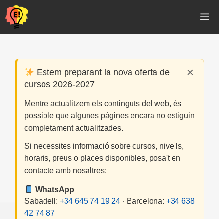
Vés
M
al
contingut
×
Estem preparant la nova oferta de
cursos 2026-2027
Mentre actualitzem els continguts del web, és
possible que algunes pàgines encara no estiguin
completament actualitzades.
Si necessites informació sobre cursos, nivells,
horaris, preus o places disponibles, posa't en
contacte amb nosaltres:
WhatsApp
Sabadell:
+34 645 74 19 24
· Barcelona:
+34 638
42 74 87