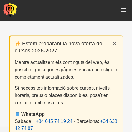
Vés
M
al
contingut
×
Estem preparant la nova oferta de
cursos 2026-2027
Mentre actualitzem els continguts del web, és
possible que algunes pàgines encara no estiguin
completament actualitzades.
Si necessites informació sobre cursos, nivells,
horaris, preus o places disponibles, posa't en
contacte amb nosaltres:
WhatsApp
Sabadell:
+34 645 74 19 24
· Barcelona:
+34 638
42 74 87