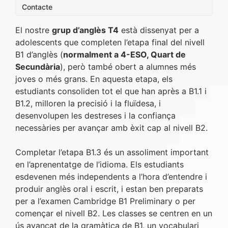
Contacte
El nostre
grup d’anglès T4
està dissenyat per a
adolescents que completen l’etapa final del nivell
B1 d’anglès (
normalment a 4-ESO, Quart de
Secundària
), però també obert a alumnes més
joves o més grans. En aquesta etapa, els
estudiants consoliden tot el que han après a B1.1 i
B1.2, milloren la precisió i la fluïdesa, i
desenvolupen les destreses i la confiança
necessàries per avançar amb èxit cap al nivell B2.
Completar l’etapa B1.3 és un assoliment important
en l’aprenentatge de l’idioma. Els estudiants
esdevenen més independents a l’hora d’entendre i
produir anglès oral i escrit, i estan ben preparats
per a l’examen Cambridge B1 Preliminary o per
començar el nivell B2. Les classes se centren en un
ús avançat de la gramàtica de B1, un vocabulari