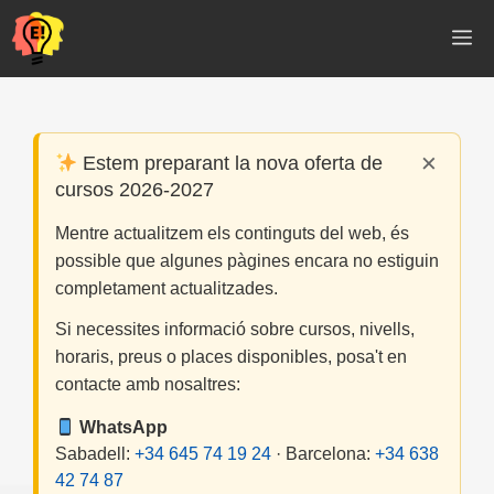
Vés
M
al
contingut
×
Estem preparant la nova oferta de
cursos 2026-2027
Mentre actualitzem els continguts del web, és
possible que algunes pàgines encara no estiguin
completament actualitzades.
Si necessites informació sobre cursos, nivells,
horaris, preus o places disponibles, posa't en
contacte amb nosaltres:
WhatsApp
Sabadell:
+34 645 74 19 24
· Barcelona:
+34 638
42 74 87