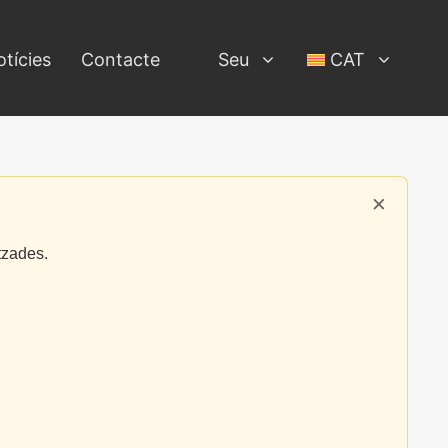
tícies
Contacte
Seu
CAT
×
tzades.