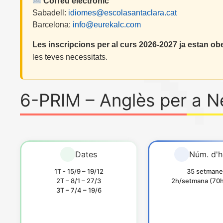
Correu electrònic
Sabadell:
idiomes@escolasantaclara.cat
Barcelona:
info@eurekalc.com
Les inscripcions per al curs 2026-2027 ja estan obe
les teves necessitats.
6-PRIM – Anglès per a N
Dates
Núm. d'h
1T - 15/9 – 19/12
35 setmane
2T – 8/1 – 27/3
2h/setmana (70h 
3T – 7/4 – 19/6