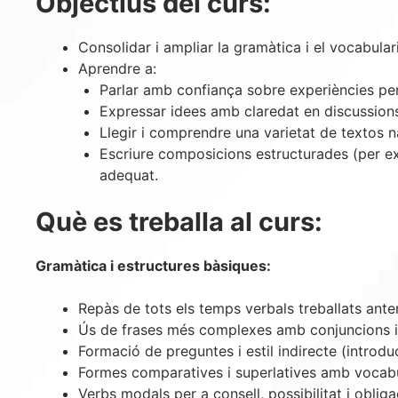
Objectius del curs:
Consolidar i ampliar la gramàtica i el vocabular
Aprendre a:
Parlar amb confiança sobre experiències pers
Expressar idees amb claredat en discussions
Llegir i comprendre una varietat de textos na
Escriure composicions estructurades (per exe
adequat.
Què es treballa al curs:
Gramàtica i estructures bàsiques:
Repàs de tots els temps verbals treballats anter
Ús de frases més complexes amb conjuncions i 
Formació de preguntes i estil indirecte (introdu
Formes comparatives i superlatives amb vocabu
Verbs modals per a consell, possibilitat i obliga