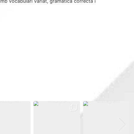
amb vocabulari variat, gramàtica correcta i