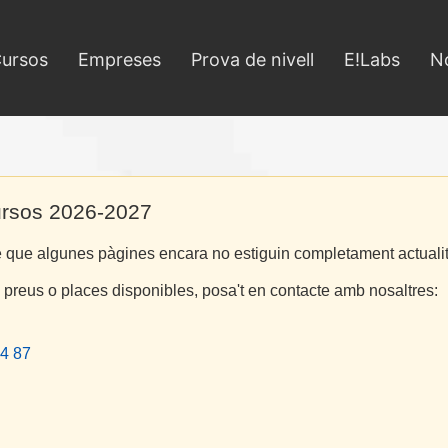
ursos
Empreses
Prova de nivell
E!Labs
No
ursos 2026-2027
le que algunes pàgines encara no estiguin completament actuali
, preus o places disponibles, posa't en contacte amb nosaltres:
4 87