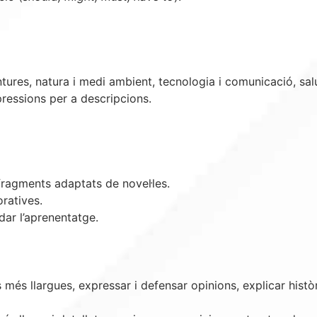
tures, natura i medi ambient, tecnologia i comunicació, salut 
pressions per a descripcions.
i fragments adaptats de novel·les.
oratives.
dar l’aprenentatge.
 més llargues, expressar i defensar opinions, explicar hist