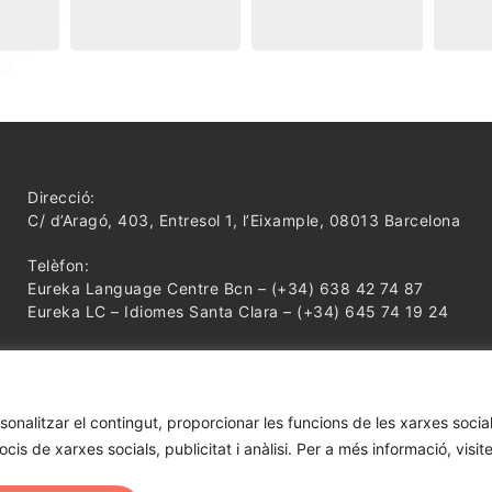
Direcció:
C/ d’Aragó, 403, Entresol 1, l’Eixample, 08013 Barcelona
Telèfon:
Eureka Language Centre Bcn – (+34) 638 42 74 87
Eureka LC – Idiomes Santa Clara – (+34) 645 74 19 24
rsonalitzar el contingut, proporcionar les funcions de les xarxes soci
Legal
●
Política de Privacitat
●
Política de Cookies
●
Con
is de xarxes socials, publicitat i anàlisi. Per a més informació, visit