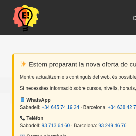
Vés
al
contingut
C
Estem preparant la nova oferta de c
Mentre actualitzem els continguts del web, és possib
Si necessites informació sobre cursos, nivells, horaris
WhatsApp
Sabadell:
+34 645 74 19 24
· Barcelona:
+34 638 42 7
Telèfon
Sabadell:
93 713 64 60
· Barcelona:
93 249 46 76