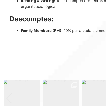
Reading & Writing:
llegir i comprendre textos m
organització lògica.
Descomptes:
Family Members (FM):
10% per a cada alumne d