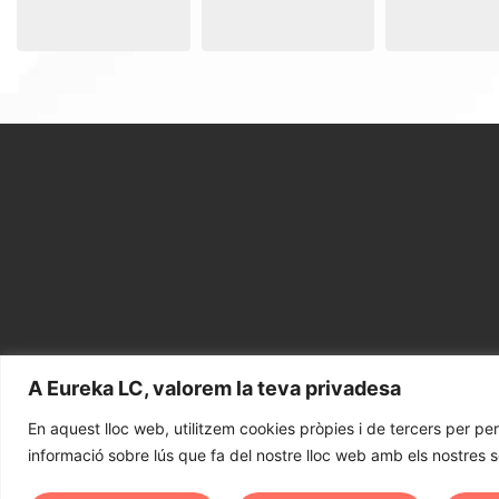
A Eureka LC, valorem la teva privadesa
En aquest lloc web, utilitzem cookies pròpies i de tercers per pe
Avís 
informació sobre lús que fa del nostre lloc web amb els nostres soc