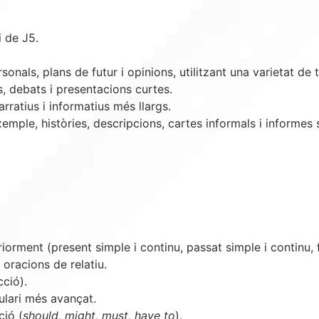
i de J5.
onals, plans de futur i opinions, utilitzant una varietat de
, debats i presentacions curtes.
rratius i informatius més llargs.
mple, històries, descripcions, cartes informals i informes 
iorment (present simple i continu, passat simple i continu, 
oracions de relatiu.
cció).
lari més avançat.
ció (
should, might, must, have to
).