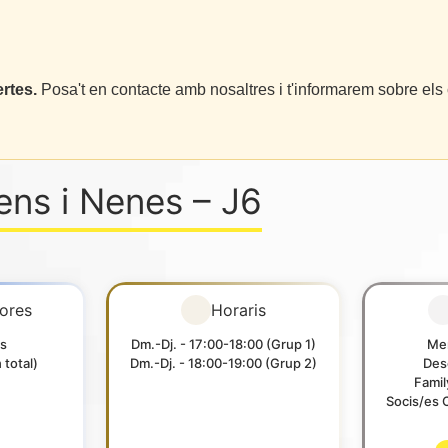
rtes.
Posa't en contacte amb nosaltres i t'informarem sobre els 
ens i Nenes – J6
ores
Horaris
s
Dm.-Dj. - 17:00-18:00 (Grup 1)
Men
total)
Dm.-Dj. - 18:00-19:00 (Grup 2)
Des
Fami
Socis/es 