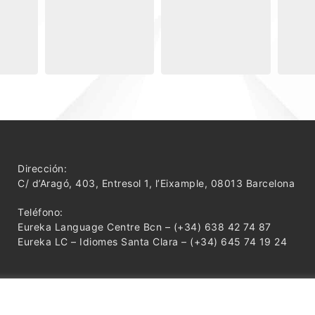
Dirección:
C/ d’Aragó, 403, Entresol 1, l’Eixample, 08013 Barcelona
Teléfono:
Eureka Language Centre Bcn – (+34) 638 42 74 87
Eureka LC – Idiomes Santa Clara – (+34) 645 74 19 24