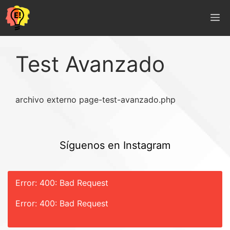
Saltar
M
al
contenido
Test Avanzado
archivo externo page-test-avanzado.php
Síguenos en Instagram
Error: 400: Bad Request
Error: 400: Bad Request