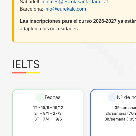
Sabadell:
idiomes@escolasantaclara.cat
Barcelona:
info@eurekalc.com
Las inscripciones para el curso 2026-2027 ya están
adapten a tus necesidades.
IELTS
Fechas
Nº de h
1T - 15/9 – 19/12
35 semana
2T – 8/1 – 27/3
2h/semana (70h 
3T – 7/4 – 19/6
3h/semana (105h 