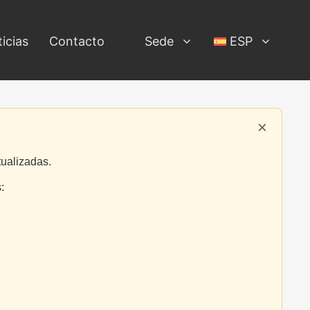
icias
Contacto
Sede
ESP
×
tualizadas.
: