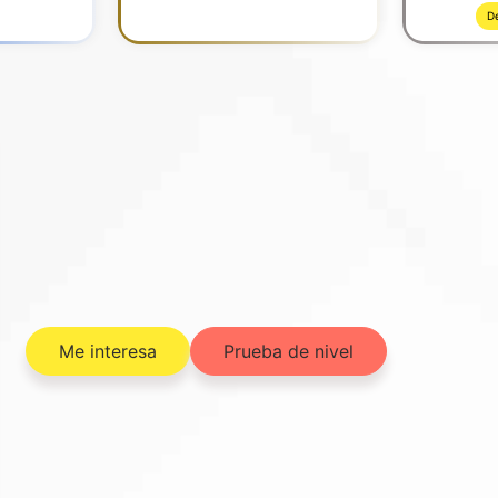
De
Me interesa
Prueba de nivel