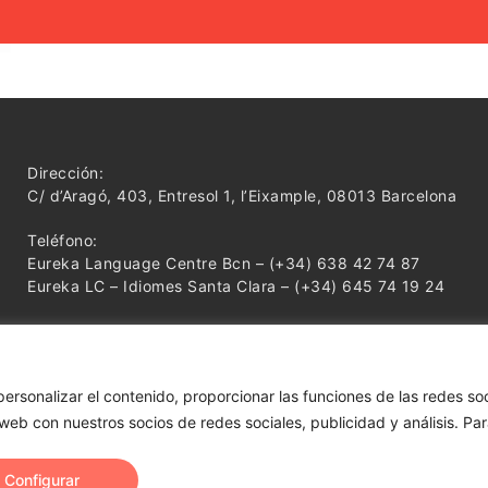
Dirección:
C/ d’Aragó, 403, Entresol 1, l’Eixample, 08013 Barcelona
Teléfono:
Eureka Language Centre Bcn – (+34) 638 42 74 87
Eureka LC – Idiomes Santa Clara – (+34) 645 74 19 24
personalizar el contenido, proporcionar las funciones de las redes s
Legal
●
Política de Privacidad
●
Política de Cookies
●
Co
eb con nuestros socios de redes sociales, publicidad y análisis. Par
© 2026 Eureka! Language Centre. Todos los derechos reservados
Configurar