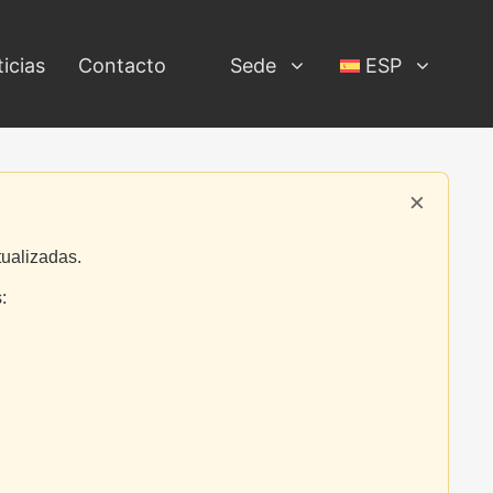
icias
Contacto
Sede
ESP
×
tualizadas.
: